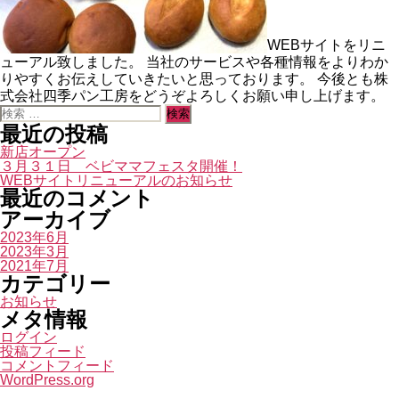
WEBサイトをリニ
ューアル致しました。 当社のサービスや各種情報をよりわか
りやすくお伝えしていきたいと思っております。 今後とも株
式会社四季パン工房をどうぞよろしくお願い申し上げます。
検
索
最近の投稿
対
新店オープン
象:
３月３１日 ベビママフェスタ開催！
WEBサイトリニューアルのお知らせ
最近のコメント
アーカイブ
2023年6月
2023年3月
2021年7月
カテゴリー
お知らせ
メタ情報
ログイン
投稿フィード
コメントフィード
WordPress.org