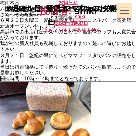
カ
カ
カ
お知らせ
お知らせ
お知らせ
梅雨本番
３月３１日 ベビママフェスタ開催！
WEBサイトリニューアルのお知らせ
新店オープン
テ
テ
テ
投稿者:
shiki
ムシムシ・ジメジメと過ごしにくい日々が続いていますね。
ゴ
ゴ
ゴ
投
投
投
さて そんな折
作成者:
作成者:
作成者:
リ
リ
リ
shiki
shiki
shiki
稿
稿
稿
６月２０日火曜日 愛知県高浜市にて コスモパーク高浜店
投
投
投
ー
ー
ー
2023年6月22日
2023年3月27日
2021年7月1日
者
者
者
新店オープンいたしました。
稿
稿
稿
新
３
WEB
コメントはまだありません
コメントはまだありません
コメントはまだありません
日
日
日
高浜市での出店は随分久々のことで、店舗スタッフも大変気合
店
月
サ
が入っております。
オ
３
イ
ー
１
ト
我が社の新入社員も配属しておりますので是非に遊びにお越し
プ
日
リ
下さい。
ン
ベ
ニ
３月３１日 悠紀の里にてベビママフェスタでパンの販売をし
へ
ビ
ュ
ます。
の
マ
ー
マ
ア
当日は特別価格にて手造り・焼きたてのパンを販売しますので
フ
ル
是非お越しください。
ェ
の
開催時間 10時～14時までとなっております。
ス
お
タ
知
開
ら
催！
せ
へ
へ
の
の